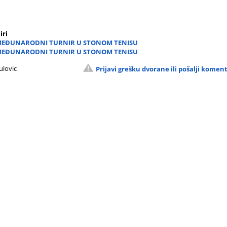
iri
MEĐUNARODNI TURNIR U STONOM TENISU
MEĐUNARODNI TURNIR U STONOM TENISU
ulovic
Prijavi grešku dvorane ili pošalji komen