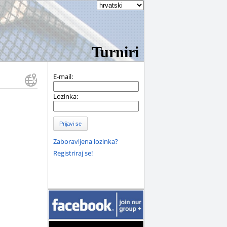
Turniri
E-mail:
Lozinka:
Prijavi se
Zaboravljena lozinka?
Registriraj se!