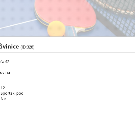
ivinice
(ID:328)
ića 42
govina
12
Sportski pod
Ne