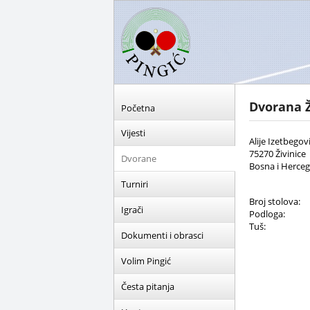
Dvorana Ž
Početna
Vijesti
Alije Izetbegov
75270 Živinice
Dvorane
Bosna i Herce
Turniri
Broj stolova:
Igrači
Podloga:
Tuš:
Dokumenti i obrasci
Volim Pingić
Česta pitanja