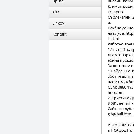
Upute
Височина: 6м.
Климатизация
к/парно.
Alati
Съблекални: 2
и.
Linkovi
Клубна дейнос
на клуба: http
Kontakt
ll.html
Работно време
17ч. до 21ч., 
лна уговорка,
ебния процес 
За контакти и
1.Найден Коно
аботил дълги 
нас и в чужби
GSM: 0886 193 
hoo.com.
2. Кристина Д
8 081, e-mail:
Сайт на клуба:
g.bg/hall.html
Ръководител с
в НСА доц.Гал