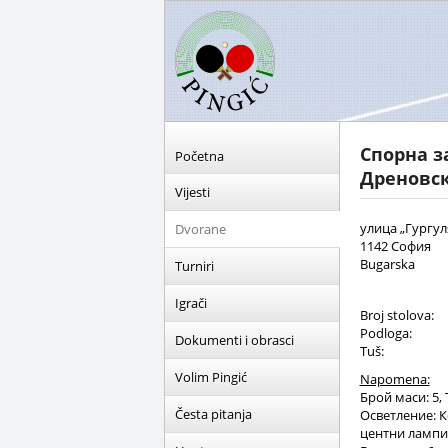
Спорна з
Početna
Дреновс
Vijesti
улица „Гургул
Dvorane
1142 София
Bugarska
Turniri
Igrači
Broj stolova:
Podloga:
Dokumenti i obrasci
Tuš:
Volim Pingić
Napomena:
Брой маси: 5,
Česta pitanja
Осветление: 
центни лампи