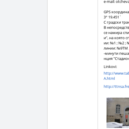
e-mail: оtche
GPS координати
3° 19.451`
С градски тра
В непосредств
се намира спи
и", на която 
ии: №1 ; №2 ; 
линии: №9ТМ ;
-минути пеша
нция "Стадион
Linkovi:
http://www.ta
A.html
http://ttnsa.fr