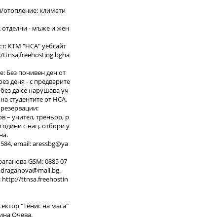
/отопление: климати
 отделни - мъже и жен
т: КТМ "НСА" уебсайт
:/ttnsa.freehosting.bgha
: Без почивен ден от
през деня - с предварите
 без да се нарушава уч
на студентите от НСА.
 резервации:
в – учител, треньор, р
години с нац. отбори у
на.
584, email: aressbg@ya
раганова GSM: 0885 07
 k.draganova@mail.bg.
 http://ttnsa.freehostin
ектор "Тенис на маса"
ина Очева.