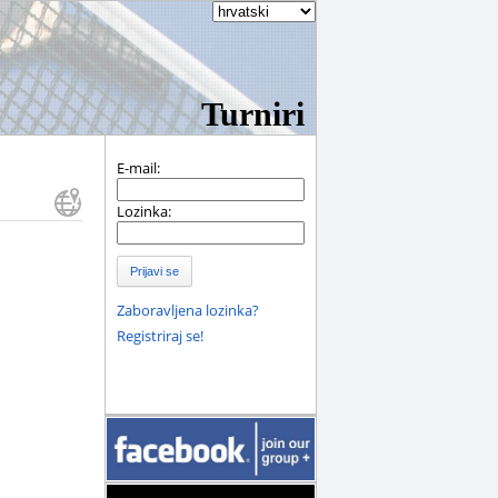
Turniri
E-mail:
Lozinka:
Prijavi se
Zaboravljena lozinka?
Registriraj se!