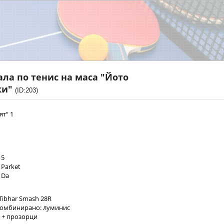
ала по тенис на маса "Йото
ки"
(ID:203)
ят“ 1
5
Parket
Da
 Тibhar Smash 28R
Комбинирано: луминис
 + прозорци