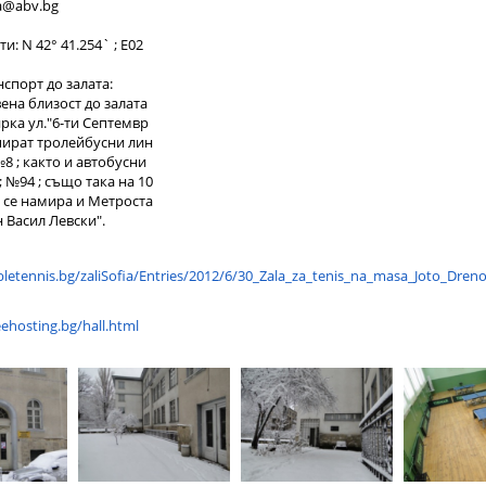
va@abv.bg
: N 42° 41.254` ; E02
нспорт до залата:
ена близост до залата
рка ул."6-ти Септемвр
спират тролейбусни лин
№8 ; както и автобусни
 №94 ; също така на 10
 се намира и Метроста
 Васил Левски".
bletennis.bg/zaliSofia/Entries/2012/6/30_Zala_za_tenis_na_masa_Joto_Dre
eehosting.bg/hall.html