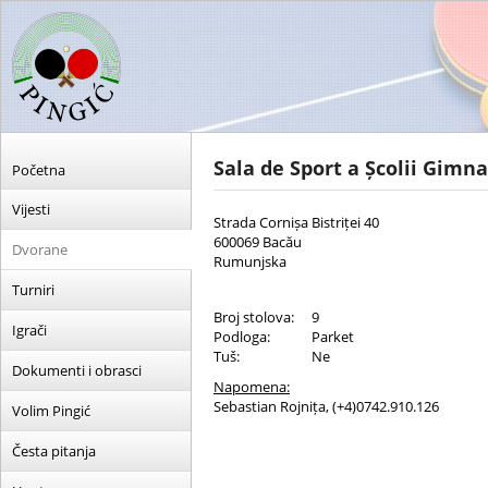
Sala de Sport a Școlii Gimna
Početna
Vijesti
Strada Cornișa Bistriței 40
600069 Bacău
Dvorane
Rumunjska
Turniri
Broj stolova:
9
Igrači
Podloga:
Parket
Tuš:
Ne
Dokumenti i obrasci
Napomena:
Sebastian Rojnița, (+4)0742.910.126
Volim Pingić
Česta pitanja