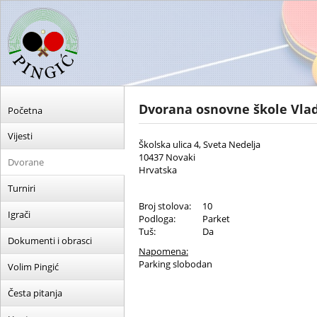
Dvorana osnovne škole Vla
Početna
Vijesti
Školska ulica 4, Sveta Nedelja
10437 Novaki
Dvorane
Hrvatska
Turniri
Broj stolova:
10
Igrači
Podloga:
Parket
Tuš:
Da
Dokumenti i obrasci
Napomena:
Parking slobodan
Volim Pingić
Česta pitanja