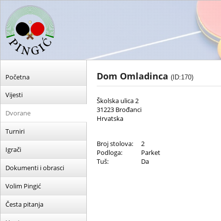
Dom Omladinca
Početna
(ID:170)
Vijesti
Školska ulica 2
31223 Brođanci
Dvorane
Hrvatska
Turniri
Broj stolova:
2
Igrači
Podloga:
Parket
Tuš:
Da
Dokumenti i obrasci
Volim Pingić
Česta pitanja