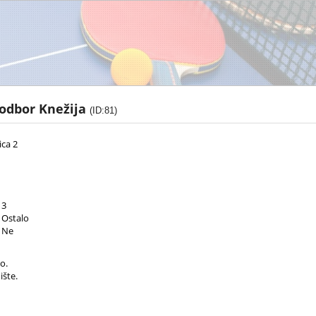
 odbor Knežija
(ID:81)
ica 2
3
Ostalo
Ne
o.
šte.