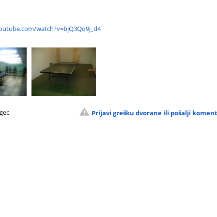
youtube.com/watch?v=bjQ3Qq9j_d4
rgec
Prijavi grešku dvorane ili pošalji komen