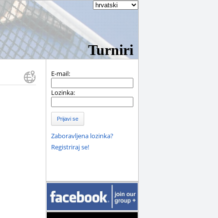
Turniri
E-mail:
Lozinka:
Prijavi se
Zaboravljena lozinka?
Registriraj se!