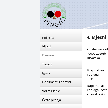
4. Mjesni
Početna
Vijesti
Albaharijeva ul
10000 Zagreb
Dvorane
Hrvatska
Turniri
Broj stolova:
Igrači
Podloga:
Tuš:
Dokumenti i obrasci
Napomena:
Podloga - ostal
Volim Pingić
Atomsko skloni
Česta pitanja