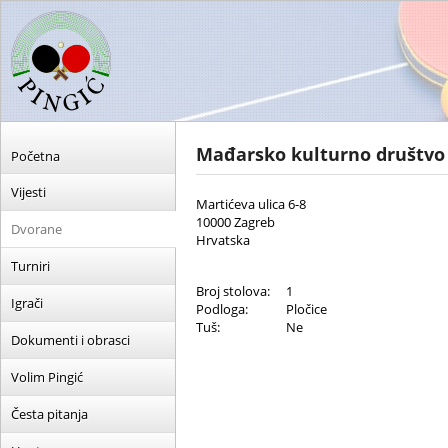
Mađarsko kulturno društvo
Početna
Vijesti
Martićeva ulica 6-8
10000 Zagreb
Dvorane
Hrvatska
Turniri
Broj stolova:
1
Igrači
Podloga:
Pločice
Tuš:
Ne
Dokumenti i obrasci
Volim Pingić
Česta pitanja