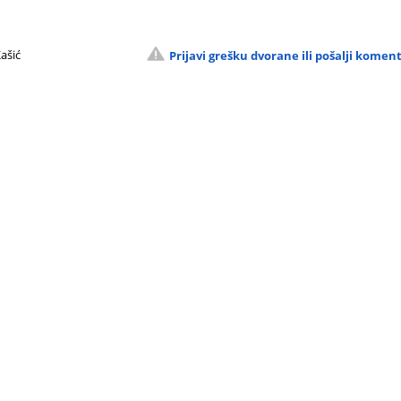
ašić
Prijavi grešku dvorane ili pošalji komen