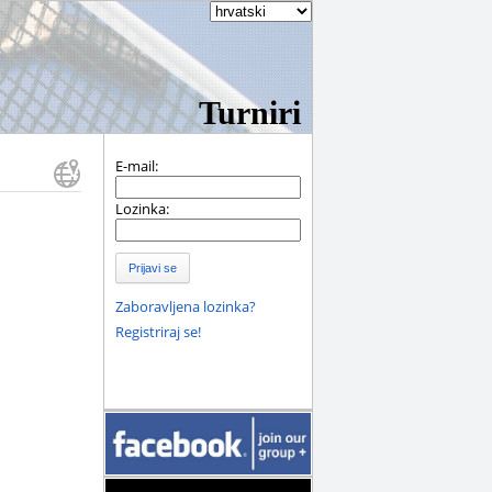
Turniri
E-mail:
Lozinka:
Prijavi se
Zaboravljena lozinka?
Registriraj se!