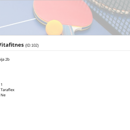
itafitnes
(ID:102)
ija 2b
1
Taraflex
Ne