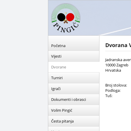
Dvorana V
Početna
Vijesti
Jadranska aven
10000 Zagreb
Dvorane
Hrvatska
Turniri
Broj stolova:
Igrači
Podloga:
Tuš:
Dokumenti i obrasci
Volim Pingić
Česta pitanja