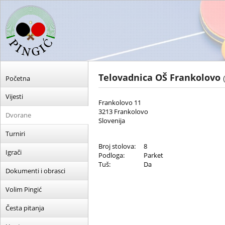
Telovadnica OŠ Frankolovo
Početna
Vijesti
Frankolovo 11
3213 Frankolovo
Dvorane
Slovenija
Turniri
Broj stolova:
8
Igrači
Podloga:
Parket
Tuš:
Da
Dokumenti i obrasci
Volim Pingić
Česta pitanja