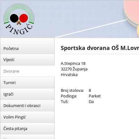
Sportska dvorana OŠ M.Lov
Početna
Vijesti
A.Stepinca 18
32270 Županja
Dvorane
Hrvatska
Turniri
Broj stolova:
8
Igrači
Podloga:
Parket
Tuš:
Da
Dokumenti i obrasci
Volim Pingić
Česta pitanja