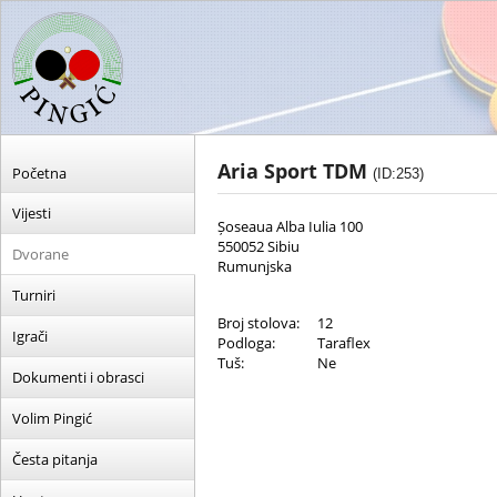
Aria Sport TDM
Početna
(ID:253)
Vijesti
Șoseaua Alba Iulia 100
550052 Sibiu
Dvorane
Rumunjska
Turniri
Broj stolova:
12
Igrači
Podloga:
Taraflex
Tuš:
Ne
Dokumenti i obrasci
Volim Pingić
Česta pitanja