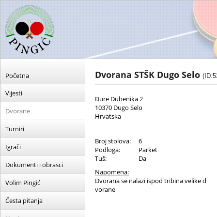
Dvorana STŠK Dugo Selo
Početna
(ID:5
Vijesti
Đure Dubenika 2
10370 Dugo Selo
Dvorane
Hrvatska
Turniri
Broj stolova:
6
Igrači
Podloga:
Parket
Tuš:
Da
Dokumenti i obrasci
Napomena:
Dvorana se nalazi ispod tribina velike d
Volim Pingić
vorane
Česta pitanja