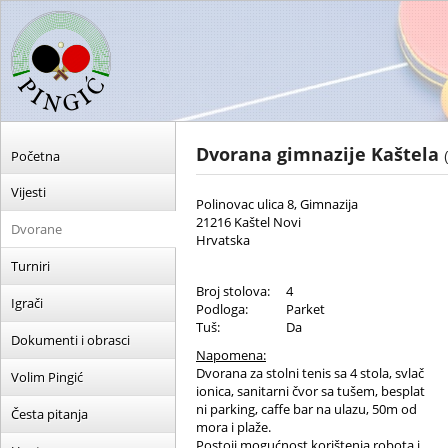
Dvorana gimnazije Kaštela
Početna
Vijesti
Polinovac ulica 8, Gimnazija
21216 Kaštel Novi
Dvorane
Hrvatska
Turniri
Broj stolova:
4
Igrači
Podloga:
Parket
Tuš:
Da
Dokumenti i obrasci
Napomena:
Dvorana za stolni tenis sa 4 stola, svlač
Volim Pingić
ionica, sanitarni čvor sa tušem, besplat
ni parking, caffe bar na ulazu, 50m od
Česta pitanja
mora i plaže.
Postoji mogućnost korištenja robota i