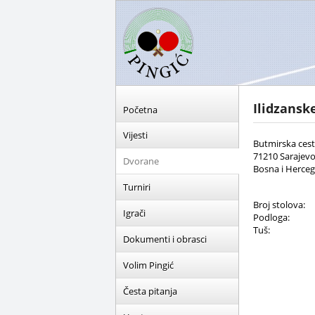
Ilidzansk
Početna
Vijesti
Butmirska cest
71210 Sarajev
Dvorane
Bosna i Herce
Turniri
Broj stolova:
Igrači
Podloga:
Tuš:
Dokumenti i obrasci
Volim Pingić
Česta pitanja