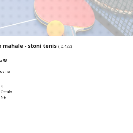
e mahale - stoni tenis
(ID:422)
a 58
o
govina
4
Ostalo
Ne