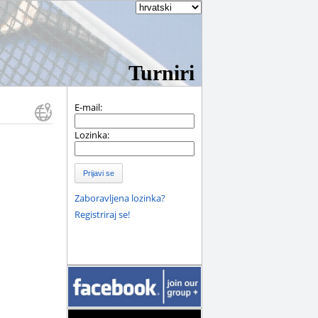
Turniri
E-mail:
Lozinka:
Prijavi se
Zaboravljena lozinka?
Registriraj se!