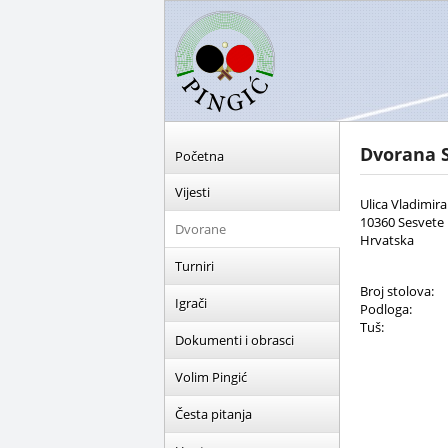
Dvorana S
Početna
Vijesti
Ulica Vladimira
10360 Sesvete
Dvorane
Hrvatska
Turniri
Broj stolova:
Igrači
Podloga:
Tuš:
Dokumenti i obrasci
Volim Pingić
Česta pitanja