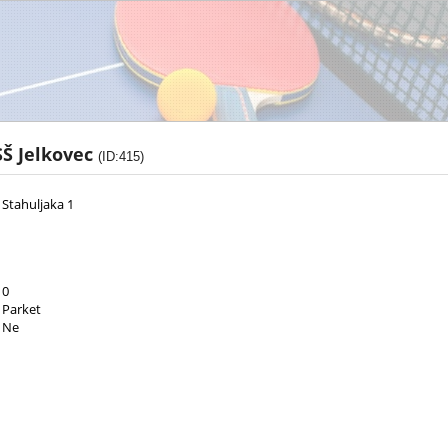
Š Jelkovec
(ID:415)
 Stahuljaka 1
0
Parket
Ne