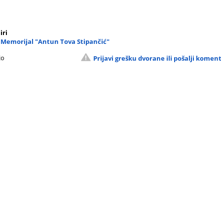
iri
 Memorijal "Antun Tova Stipančić"
ćo
Prijavi grešku dvorane ili pošalji komen