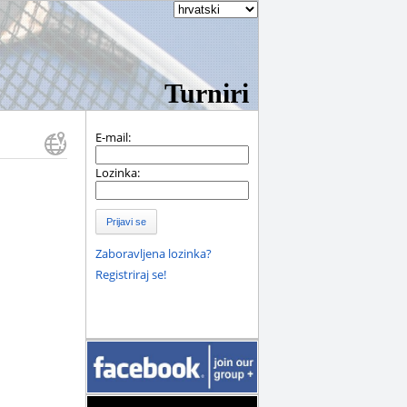
Turniri
E-mail:
Lozinka:
Prijavi se
Zaboravljena lozinka?
Registriraj se!