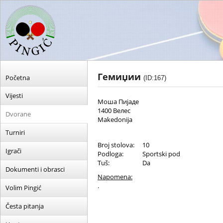
Гемиџии
Početna
(ID:167)
Vijesti
Моша Пијаде
1400 Велес
Dvorane
Makedonija
Turniri
Broj stolova:
10
Igrači
Podloga:
Sportski pod
Tuš:
Da
Dokumenti i obrasci
Napomena:
.
Volim Pingić
Česta pitanja