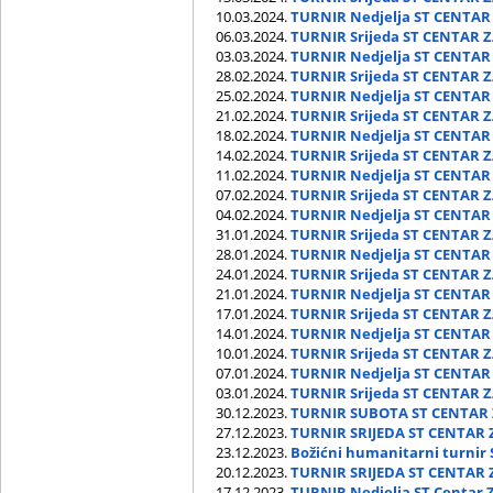
10.03.2024.
TURNIR Nedjelja ST CENTA
06.03.2024.
TURNIR Srijeda ST CENTAR 
03.03.2024.
TURNIR Nedjelja ST CENTA
28.02.2024.
TURNIR Srijeda ST CENTAR 
25.02.2024.
TURNIR Nedjelja ST CENTA
21.02.2024.
TURNIR Srijeda ST CENTAR 
18.02.2024.
TURNIR Nedjelja ST CENTA
14.02.2024.
TURNIR Srijeda ST CENTAR 
11.02.2024.
TURNIR Nedjelja ST CENTA
07.02.2024.
TURNIR Srijeda ST CENTAR 
04.02.2024.
TURNIR Nedjelja ST CENTA
31.01.2024.
TURNIR Srijeda ST CENTAR 
28.01.2024.
TURNIR Nedjelja ST CENTA
24.01.2024.
TURNIR Srijeda ST CENTAR 
21.01.2024.
TURNIR Nedjelja ST CENTA
17.01.2024.
TURNIR Srijeda ST CENTAR 
14.01.2024.
TURNIR Nedjelja ST CENTA
10.01.2024.
TURNIR Srijeda ST CENTAR 
07.01.2024.
TURNIR Nedjelja ST CENTA
03.01.2024.
TURNIR Srijeda ST CENTAR 
30.12.2023.
TURNIR SUBOTA ST CENTAR
27.12.2023.
TURNIR SRIJEDA ST CENTAR
23.12.2023.
Božićni humanitarni turnir 
20.12.2023.
TURNIR SRIJEDA ST CENTAR
17.12.2023.
TURNIR Nedjelja ST Centar 