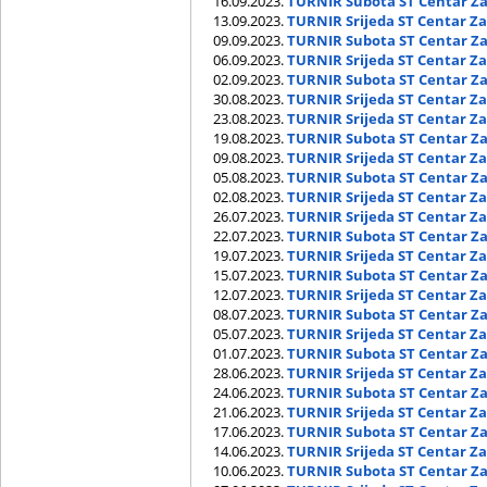
16.09.2023.
TURNIR Subota ST Centar Z
13.09.2023.
TURNIR Srijeda ST Centar Z
09.09.2023.
TURNIR Subota ST Centar Z
06.09.2023.
TURNIR Srijeda ST Centar Z
02.09.2023.
TURNIR Subota ST Centar Z
30.08.2023.
TURNIR Srijeda ST Centar Z
23.08.2023.
TURNIR Srijeda ST Centar Z
19.08.2023.
TURNIR Subota ST Centar Z
09.08.2023.
TURNIR Srijeda ST Centar Z
05.08.2023.
TURNIR Subota ST Centar Z
02.08.2023.
TURNIR Srijeda ST Centar Z
26.07.2023.
TURNIR Srijeda ST Centar Z
22.07.2023.
TURNIR Subota ST Centar Z
19.07.2023.
TURNIR Srijeda ST Centar Z
15.07.2023.
TURNIR Subota ST Centar Z
12.07.2023.
TURNIR Srijeda ST Centar Z
08.07.2023.
TURNIR Subota ST Centar Z
05.07.2023.
TURNIR Srijeda ST Centar Z
01.07.2023.
TURNIR Subota ST Centar Z
28.06.2023.
TURNIR Srijeda ST Centar Z
24.06.2023.
TURNIR Subota ST Centar Z
21.06.2023.
TURNIR Srijeda ST Centar Z
17.06.2023.
TURNIR Subota ST Centar Z
14.06.2023.
TURNIR Srijeda ST Centar Z
10.06.2023.
TURNIR Subota ST Centar Z