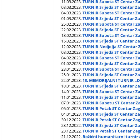
11.03.2023.
TURNIR Subota ST Centar Z
08.03.2023.
TURNIR Srijeda ST Centar Z
04.03.2023.
TURNIR Subota ST Centar Z
01.03.2023.
TURNIR Srijeda ST Centar Z
25.02.2023.
TURNIR Subota ST Centar Z
22.02.2023.
TURNIR Srijeda ST Centar Z
18.02.2023.
TURNIR Subota ST Centar Z
15.02.2023.
TURNIR Srijeda ST Centar Z
12.02.2023.
TURNIR Nedjelja ST Centar 
08.02.2023.
TURNIR Srijeda ST Centar Z
04.02.2023.
TURNIR Subota ST Centar Z
01.02.2023.
TURNIR Srijeda ST Centar Z
28.01.2023.
TURNIR Subota ST Centar Z
25.01.2023.
TURNIR Srijeda ST Centar Z
22.01.2023.
13. MEMORIJALNI TURNIR „
18.01.2023.
TURNIR Srijeda ST Centar Z
14.01.2023.
TURNIR Subota ST Centar Z
11.01.2023.
TURNIR Srijeda ST Centar Z
07.01.2023.
TURNIR Subotu ST Centar Z
06.01.2023.
TURNIR Petak ST Centar Za
04.01.2023.
TURNIR Srijeda ST Centar Z
30.12.2022.
TURNIR Petak ST Centar Za
28.12.2022.
TURNIR Srijeda ST Centar Z
23.12.2022.
TURNIR Petak ST Centar Za
21.12.2022.
Božićni humanitarni turnir