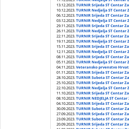
13.12.2023.
TURNIR Srijeda ST Centar Z
10.12.2023.
TURNIR Nedjelja ST Centar 
06.12.2023.
TURNIR Srijeda ST Centar Z
03.12.2023.
TURNIR Nedjelja ST Centar 
29.11.2023.
TURNIR Srijeda ST Centar Z
26.11.2023.
TURNIR Nedjelja ST Centar 
22.11.2023.
TURNIR Srijeda ST Centar Z
19.11.2023.
TURNIR Nedjelja ST Centar 
15.11.2023.
TURNIR Srijeda ST Centar Z
12.11.2023.
TURNIR Nedjelja ST Centar 
08.11.2023.
TURNIR Srijeda ST Centar Z
05.11.2023.
TURNIR Nedjelja ST Centar 
04.11.2023.
Veteransko prvenstvo Hrvat
01.11.2023.
TURNIR Srijeda ST Centar Z
28.10.2023.
TURNIR Subota ST Centar Z
25.10.2023.
TURNIR Srijeda ST Centar Z
22.10.2023.
TURNIR Nedjelja ST Centar 
11.10.2023.
TURNIR Srijeda ST Centar Z
08.10.2023.
TURNIR NEDJELJA ST Centar
04.10.2023.
TURNIR Srijeda ST Centar Z
30.09.2023.
TURNIR Subota ST Centar Z
27.09.2023.
TURNIR Srijeda ST Centar Z
23.09.2023.
TURNIR Subota ST Centar Z
20.09.2023.
TURNIR Srijeda ST Centar Z