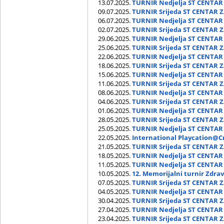
13.07.2025.
TURNIR Nedjelja ST CENTA
09.07.2025.
TURNIR Srijeda ST CENTAR 
06.07.2025.
TURNIR Nedjelja ST CENTA
02.07.2025.
TURNIR Srijeda ST CENTAR 
29.06.2025.
TURNIR Nedjelja ST CENTA
25.06.2025.
TURNIR Srijeda ST CENTAR 
22.06.2025.
TURNIR Nedjelja ST CENTA
18.06.2025.
TURNIR Srijeda ST CENTAR 
15.06.2025.
TURNIR Nedjelja ST CENTA
11.06.2025.
TURNIR Srijeda ST CENTAR 
08.06.2025.
TURNIR Nedjelja ST CENTA
04.06.2025.
TURNIR Srijeda ST CENTAR 
01.06.2025.
TURNIR Nedjelja ST CENTA
28.05.2025.
TURNIR Srijeda ST CENTAR 
25.05.2025.
TURNIR Nedjelja ST CENTA
22.05.2025.
International Playcation@C
21.05.2025.
TURNIR Srijeda ST CENTAR 
18.05.2025.
TURNIR Nedjelja ST CENTA
11.05.2025.
TURNIR Nedjelja ST CENTA
10.05.2025.
12. Memorijalni turnir Zdr
07.05.2025.
TURNIR Srijeda ST CENTAR 
04.05.2025.
TURNIR Nedjelja ST CENTA
30.04.2025.
TURNIR Srijeda ST CENTAR 
27.04.2025.
TURNIR Nedjelja ST CENTA
23.04.2025.
TURNIR Srijeda ST CENTAR 