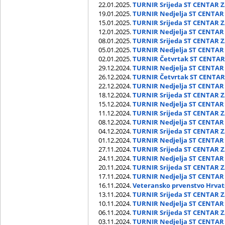
22.01.2025.
TURNIR Srijeda ST CENTAR 
19.01.2025.
TURNIR Nedjelja ST CENTA
15.01.2025.
TURNIR Srijeda ST CENTAR 
12.01.2025.
TURNIR Nedjelja ST CENTA
08.01.2025.
TURNIR Srijeda ST CENTAR 
05.01.2025.
TURNIR Nedjelja ST CENTA
02.01.2025.
TURNIR Četvrtak ST CENTA
29.12.2024.
TURNIR Nedjelja ST CENTA
26.12.2024.
TURNIR Četvrtak ST CENTA
22.12.2024.
TURNIR Nedjelja ST CENTA
18.12.2024.
TURNIR Srijeda ST CENTAR 
15.12.2024.
TURNIR Nedjelja ST CENTA
11.12.2024.
TURNIR Srijeda ST CENTAR 
08.12.2024.
TURNIR Nedjelja ST CENTA
04.12.2024.
TURNIR Srijeda ST CENTAR 
01.12.2024.
TURNIR Nedjelja ST CENTA
27.11.2024.
TURNIR Srijeda ST CENTAR 
24.11.2024.
TURNIR Nedjelja ST CENTA
20.11.2024.
TURNIR Srijeda ST CENTAR 
17.11.2024.
TURNIR Nedjelja ST CENTA
16.11.2024.
Veteransko prvenstvo Hrvat
13.11.2024.
TURNIR Srijeda ST CENTAR 
10.11.2024.
TURNIR Nedjelja ST CENTA
06.11.2024.
TURNIR Srijeda ST CENTAR 
03.11.2024.
TURNIR Nedjelja ST CENTA