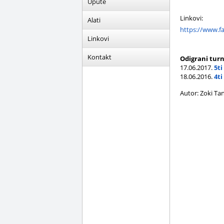
Upute
Linkovi:
Alati
https://www.f
Linkovi
Kontakt
Odigrani turn
17.06.2017.
5ti
18.06.2016.
4ti
Autor: Zoki Ta