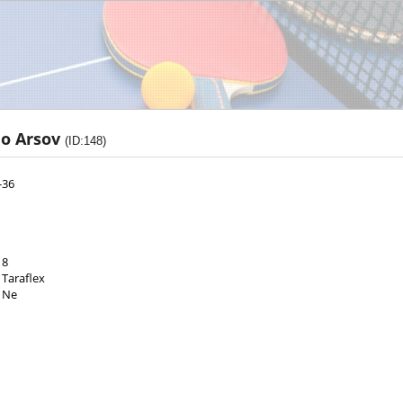
o Arsov
(ID:148)
-36
8
Taraflex
Ne