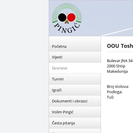
OOU Tosh
Početna
Vijesti
Bulevar JNA 34
2000 Shtip
Dvorane
Makedonija
Turniri
Broj stolova:
Igrači
Podloga:
Tuš:
Dokumenti i obrasci
Volim Pingić
Česta pitanja