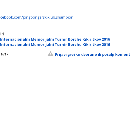
acebook.com/pingpongarskiklub.shampion
iri
 Internacionalni Memorijalni Turnir Borche Kikiritkov 2016
 Internacionalni Memorijalni Turnir Borche Kikiritkov 2016
nevski
Prijavi grešku dvorane ili pošalji komen