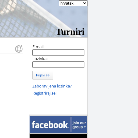
Turniri
E-mail:
Lozinka:
Prijavi se
Zaboravljena lozinka?
Registriraj se!