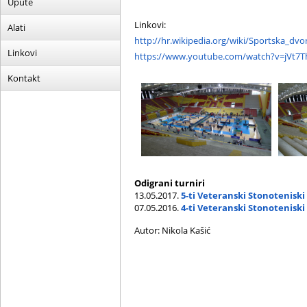
Upute
Linkovi:
Alati
http://hr.wikipedia.org/wiki/Sportska_dvo
Linkovi
https://www.youtube.com/watch?v=jVt
Kontakt
Odigrani turniri
13.05.2017.
5-ti Veteranski Stonoteniski
07.05.2016.
4-ti Veteranski Stonoteniski
Autor: Nikola Kašić