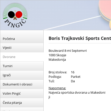
Boris Trajkovski Sports Cen
Početna
Vijesti
Boulevard 8-mi Septemvri
1000 Skopje
Dvorane
Makedonija
Turniri
Broj stolova:
16
Igrači
Podloga:
Parket
Tuš:
Da
Dokumenti i obrasci
Napomena:
Najveća sportska dvorana u Makedoni
Volim Pingić
ji
Česta pitanja