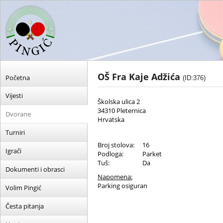
OŠ Fra Kaje Adžića
Početna
(ID:376)
Vijesti
Školska ulica 2
34310 Pleternica
Dvorane
Hrvatska
Turniri
Broj stolova:
16
Igrači
Podloga:
Parket
Tuš:
Da
Dokumenti i obrasci
Napomena:
Parking osiguran
Volim Pingić
Česta pitanja