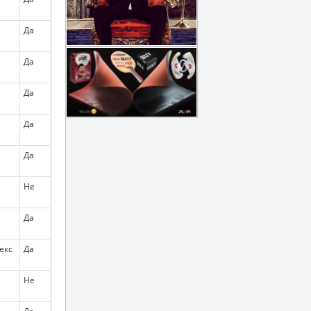
Да
Да
Да
Да
Да
Не
Да
екс
Да
Не