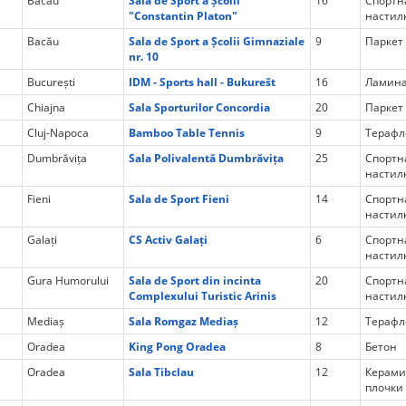
Bacău
Sala de Sport a Școlii
16
Спортн
"Constantin Platon"
настил
Bacău
Sala de Sport a Școlii Gimnaziale
9
Паркет
nr. 10
București
IDM - Sports hall - Bukurešt
16
Ламина
Chiajna
Sala Sporturilor Concordia
20
Паркет
Cluj-Napoca
Bamboo Table Tennis
9
Терафл
Dumbrăvița
Sala Polivalentă Dumbrăvița
25
Спортн
настил
Fieni
Sala de Sport Fieni
14
Спортн
настил
Galați
CS Activ Galați
6
Спортн
настил
Gura Humorului
Sala de Sport din incinta
20
Спортн
Complexului Turistic Arinis
настил
Mediaș
Sala Romgaz Mediaș
12
Терафл
Oradea
King Pong Oradea
8
Бетон
Oradea
Sala Tibclau
12
Керами
плочки