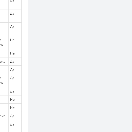
Да
Да
Да
а
Не
ка
Не
екс
Да
Да
а
Да
ка
Да
Не
Не
екс
Да
Да