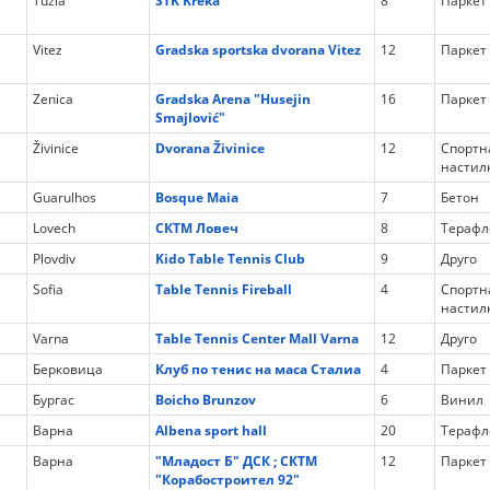
Tuzla
STK Kreka
8
Паркет
Vitez
Gradska sportska dvorana Vitez
12
Паркет
Zenica
Gradska Arena "Husejin
16
Паркет
Smajlović"
Živinice
Dvorana Živinice
12
Спортн
настил
Guarulhos
Bosque Maia
7
Бетон
Lovech
СКТМ Ловеч
8
Терафл
Plovdiv
Kido Table Tennis Club
9
Друго
Sofia
Table Tennis Fireball
4
Спортн
настил
Varna
Table Tennis Center Mall Varna
12
Друго
Берковица
Клуб по тенис на маса Сталиа
4
Паркет
Бургас
Boicho Brunzov
6
Винил
Варна
Albena sport hall
20
Терафл
Варна
"Младост Б" ДСК ; СКТМ
12
Паркет
"Корабостроител 92"