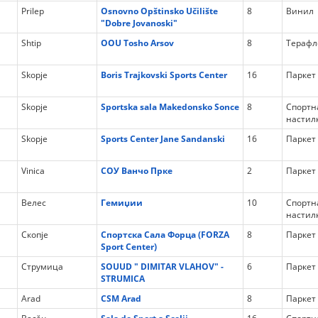
Prilep
Osnovno Opštinsko Učilište
8
Винил
"Dobre Jovanoski"
Shtip
OOU Tosho Arsov
8
Терафл
Skopje
Boris Trajkovski Sports Center
16
Паркет
Skopje
Sportska sala Makedonsko Sonce
8
Спортн
настил
Skopje
Sports Center Jane Sandanski
16
Паркет
Vinica
СОУ Ванчо Прке
2
Паркет
Велес
Гемиџии
10
Спортн
настил
Скопје
Спортска Сала Форца (FORZA
8
Паркет
Sport Center)
Струмица
SOUUD " DIMITAR VLAHOV" -
6
Паркет
STRUMICA
Arad
CSM Arad
8
Паркет