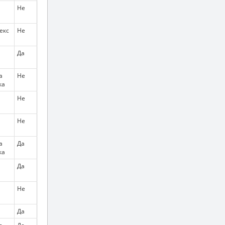
Не
екс
Не
Да
а
Не
ка
Не
Не
а
Да
ка
Да
Не
Да