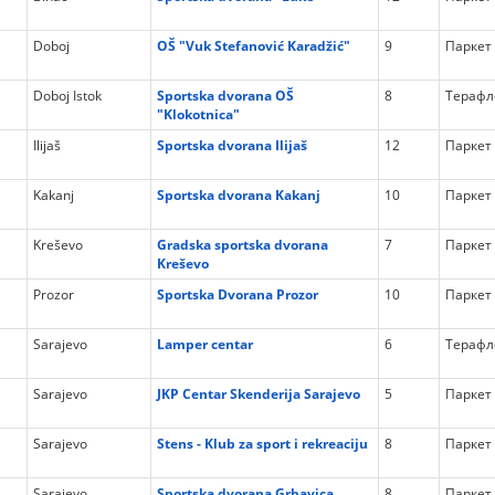
Doboj
OŠ "Vuk Stefanović Karadžić"
9
Паркет
Doboj Istok
Sportska dvorana OŠ
8
Терафл
"Klokotnica"
Ilijaš
Sportska dvorana Ilijaš
12
Паркет
Kakanj
Sportska dvorana Kakanj
10
Паркет
Kreševo
Gradska sportska dvorana
7
Паркет
Kreševo
Prozor
Sportska Dvorana Prozor
10
Паркет
Sarajevo
Lamper centar
6
Терафл
Sarajevo
JKP Centar Skenderija Sarajevo
5
Паркет
Sarajevo
Stens - Klub za sport i rekreaciju
8
Паркет
Sarajevo
Sportska dvorana Grbavica
8
Паркет