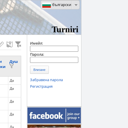
български
Turniri
Имейл:
Парола:
и
Душ
лки
Влизане
Забравена парола
Да
Регистрация
Да
Да
Да
Да