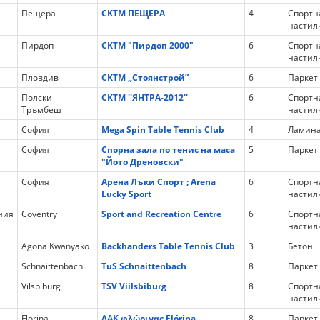
Пещера
СКТМ ПЕЩЕРА
4
Спортн
настил
Пирдоп
СКТМ "Пирдоп 2000"
6
Спортн
настил
Пловдив
СКТМ „Стоянстрой”
6
Паркет
Полски
СКТМ ''ЯНТРА-2012''
6
Спортн
Тръмбеш
настил
София
Mega Spin Table Tennis Club
4
Ламина
София
Спорна зала по тенис на маса
5
Паркет
"Йото Дреновски"
София
Арена Лъки Спорт ; Arena
6
Спортн
Lucky Sport
настил
ния
Coventry
Sport and Recreation Centre
6
Спортн
настил
Agona Kwanyako
Backhanders Table Tennis Club
3
Бетон
Schnaittenbach
TuS Schnaittenbach
8
Паркет
Vilsbiburg
TSV Viilsbiburg
8
Спортн
настил
Florina
ΔΑΚ φλώρινας Flórina
8
Паркет