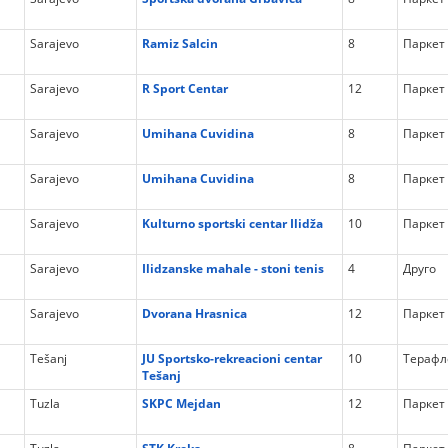
Sarajevo
Ramiz Salcin
8
Паркет
Sarajevo
R Sport Centar
12
Паркет
Sarajevo
Umihana Cuvidina
8
Паркет
Sarajevo
Umihana Cuvidina
8
Паркет
Sarajevo
Kulturno sportski centar Ilidža
10
Паркет
Sarajevo
Ilidzanske mahale - stoni tenis
4
Друго
Sarajevo
Dvorana Hrasnica
12
Паркет
Tešanj
JU Sportsko-rekreacioni centar
10
Терафл
Tešanj
Tuzla
SKPC Mejdan
12
Паркет