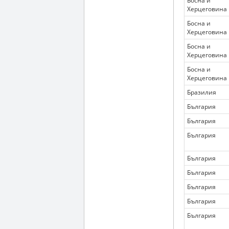
Босна и
Херцеговина
Босна и
Херцеговина
Босна и
Херцеговина
Босна и
Херцеговина
Бразилия
България
България
България
България
България
България
България
България