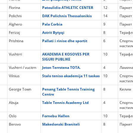
Florina
Patoulidio ATHLETIC CENTER
12
Паркет
Polichni
DAK Polichnis Thessalonikis
14
Паркет
Alghero
Pala Corbia
9
Паркет
Ferizaj
Astrit Bytyqi
8
Терафл
Prishtina
Pallati i rinise dhe sportit
6
Спортн
настил
Vushtrri
AKADEMIA E KOSOVES PER
10
Терафл
SIGURI PUBLIKE
Vushtrri / vucitrn
Jeton Terrstena TOTA.
4
Ламина
Vilnius
Stalo teniso akademija 11 taskas
10
Спортн
настил
George Town
Penang Table Tennis Training
8
Килим
Centre
Abuja
Table Tennis Academy Ltd
4
Спортн
настил
Oslo
Fornebu Hallen
10
Терафл
Berovo
Makedonski Braniteli
8
Паркет