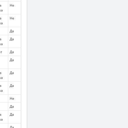
а
Не
ка
а
Не
ка
Да
а
Да
ка
т
Да
Да
а
Да
ка
а
Да
ка
Не
Да
а
Да
ка
Да