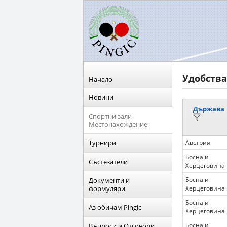
Удобства
Начало
Новини
Държава
Спортни зали
Местонахождение
Турнири
Австрия
Босна и
Състезатели
Херцеговина
Босна и
Документи и
формуляри
Херцеговина
Босна и
Аз обичам Pingic
Херцеговина
Босна и
Въпроси и Отговори