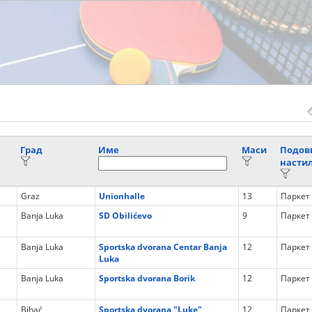
Град
Име
Маси
Подов
насти
Graz
Unionhalle
13
Паркет
Banja Luka
SD Obilićevo
9
Паркет
Banja Luka
Sportska dvorana Centar Banja
12
Паркет
Luka
Banja Luka
Sportska dvorana Borik
12
Паркет
Bihać
Sportska dvorana "Luke"
12
Паркет