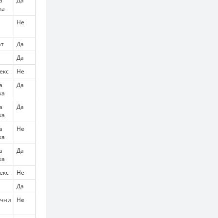
а
Да
ка
Не
т
Да
Да
екс
Не
а
Да
ка
а
Да
ка
а
Не
ка
а
Да
ка
екс
Не
Да
чни
Не