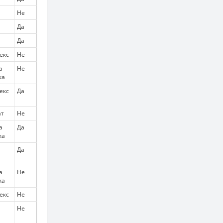
Не
Да
Да
екс
Не
а
Не
ка
екс
Да
т
Не
а
Да
ка
Да
а
Не
ка
екс
Не
Не