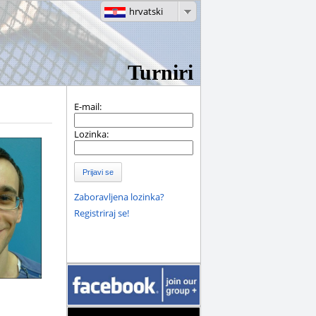
hrvatski
Turniri
E-mail:
Lozinka:
Prijavi se
Zaboravljena lozinka?
Registriraj se!