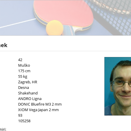
mek
42
Muško
175 cm
55 kg
Zagreb, HR
Desna
Shakehand
ANDRO Ligna
DONIC Bluefire M3 2 mm
XIOM Vega Japan 2 mm
93
105258
iri: