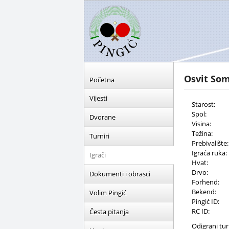
Osvit So
Početna
Vijesti
Starost:
Spol:
Dvorane
Visina:
Težina:
Turniri
Prebivalište:
Igraća ruka:
Igrači
Hvat:
Drvo:
Dokumenti i obrasci
Forhend:
Bekend:
Volim Pingić
Pingić ID:
RC ID:
Česta pitanja
Odigrani turn