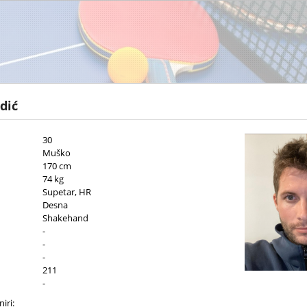
dić
30
Muško
170 cm
74 kg
Supetar, HR
Desna
Shakehand
-
-
-
211
-
iri: