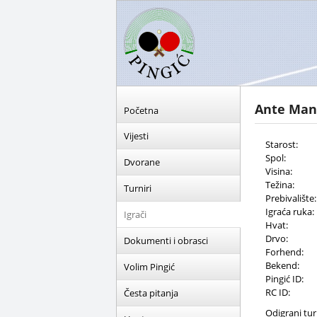
Ante Man
Početna
Vijesti
Starost:
Spol:
Dvorane
Visina:
Težina:
Turniri
Prebivalište:
Igraća ruka:
Igrači
Hvat:
Drvo:
Dokumenti i obrasci
Forhend:
Bekend:
Volim Pingić
Pingić ID:
RC ID:
Česta pitanja
Odigrani turn