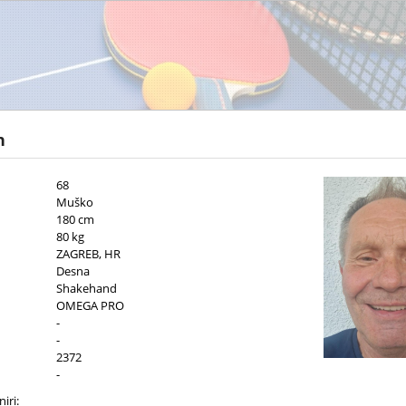
n
68
Muško
180 cm
80 kg
ZAGREB, HR
Desna
Shakehand
OMEGA PRO
-
-
2372
-
iri: