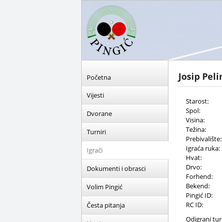
Josip Peli
Početna
Vijesti
Starost:
Spol:
Dvorane
Visina:
Težina:
Turniri
Prebivalište:
Igraća ruka:
Igrači
Hvat:
Drvo:
Dokumenti i obrasci
Forhend:
Bekend:
Volim Pingić
Pingić ID:
RC ID:
Česta pitanja
Odigrani turn