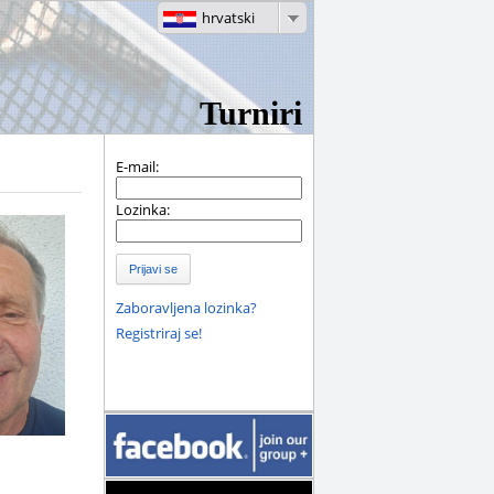
hrvatski
Turniri
E-mail:
Lozinka:
Prijavi se
Zaboravljena lozinka?
Registriraj se!