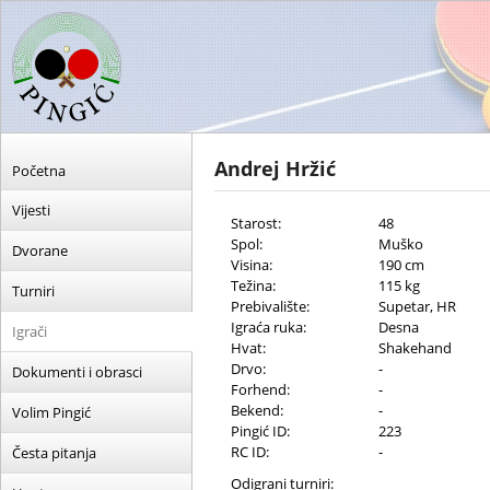
Andrej Hržić
Početna
Vijesti
Starost:
48
Spol:
Muško
Dvorane
Visina:
190 cm
Težina:
115 kg
Turniri
Prebivalište:
Supetar, HR
Igraća ruka:
Desna
Igrači
Hvat:
Shakehand
Drvo:
-
Dokumenti i obrasci
Forhend:
-
Bekend:
-
Volim Pingić
Pingić ID:
223
RC ID:
-
Česta pitanja
Odigrani turniri: