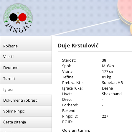
Duje Krstulović
Početna
Vijesti
Starost:
38
Spol:
Muško
Dvorane
Visina:
177 cm
Težina:
81 kg
Turniri
Prebivalište:
Supetar, HR
Igraća ruka:
Desna
Igrači
Hvat:
Shakehand
Drvo:
-
Dokumenti i obrasci
Forhend:
-
Bekend:
-
Volim Pingić
Pingić ID:
227
RC ID:
-
Česta pitanja
Odigrani turniri: