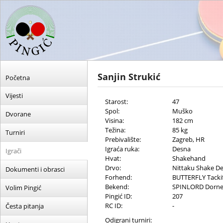
Sanjin Strukić
Početna
Vijesti
Starost:
47
Spol:
Muško
Dvorane
Visina:
182 cm
Težina:
85 kg
Turniri
Prebivalište:
Zagreb, HR
Igraća ruka:
Desna
Igrači
Hvat:
Shakehand
Drvo:
Nittaku Shake D
Dokumenti i obrasci
Forhend:
BUTTERFLY Tacki
Bekend:
SPINLORD Dorne
Volim Pingić
Pingić ID:
207
RC ID:
-
Česta pitanja
Odigrani turniri: