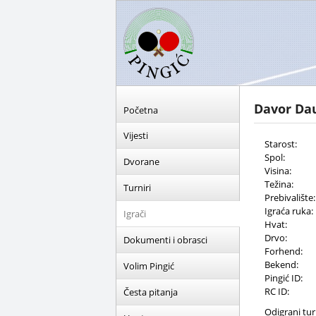
Davor Da
Početna
Vijesti
Starost:
Spol:
Dvorane
Visina:
Težina:
Turniri
Prebivalište:
Igraća ruka:
Igrači
Hvat:
Drvo:
Dokumenti i obrasci
Forhend:
Bekend:
Volim Pingić
Pingić ID:
RC ID:
Česta pitanja
Odigrani turn