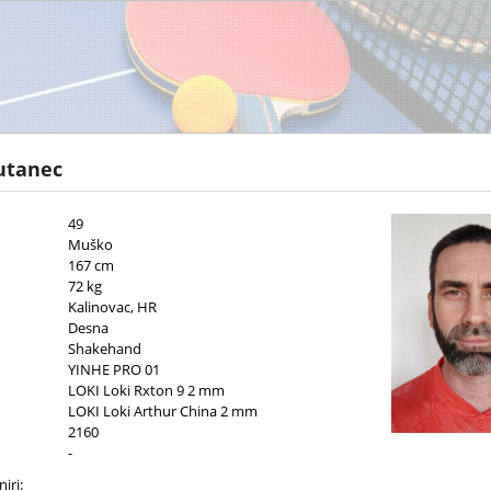
utanec
49
Muško
167 cm
72 kg
Kalinovac, HR
Desna
Shakehand
YINHE PRO 01
LOKI Loki Rxton 9 2 mm
LOKI Loki Arthur China 2 mm
2160
-
iri: