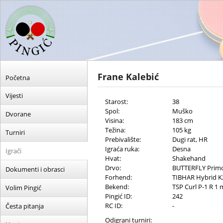
Frane Kalebić
Početna
Vijesti
Starost:
38
Spol:
Muško
Dvorane
Visina:
183 cm
Težina:
105 kg
Turniri
Prebivalište:
Dugi rat, HR
Igraća ruka:
Desna
Igrači
Hvat:
Shakehand
Drvo:
BUTTERFLY Prim
Dokumenti i obrasci
Forhend:
TIBHAR Hybrid 
Bekend:
TSP Curl P-1 R 1
Volim Pingić
Pingić ID:
242
RC ID:
-
Česta pitanja
Odigrani turniri: