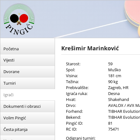
Krešimir Marinković
Početna
Vijesti
Starost:
59
Spol:
Muško
Dvorane
Visina:
181 cm
Težina:
90 kg
Turniri
Prebivalište:
Zagreb, HR
Igraća ruka:
Desna
Igrači
Hvat:
Shakehand
Drvo:
AVALOX / AVX M
Dokumenti i obrasci
Forhend:
TIBHAR Evolutio
Bekend:
TIBHAR Evolutio
Volim Pingić
Pingić ID:
81
RC ID:
75471
Česta pitanja
Odigrani turniri: