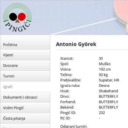
Antonio Györek
Početna
Vijesti
Starost:
35
Spol:
Muško
Dvorane
Visina:
192 cm
Težina:
92 kg
Turniri
Prebivalište:
Supetar, HR
Igraća ruka:
Desna
Igrači
Hvat:
Shakehand
Drvo:
BUTTERFLY
Dokumenti i obrasci
Forhend:
BUTTERFLY
Bekend:
BUTTERFLY
Volim Pingić
Pingić ID:
232
RC ID:
-
Česta pitanja
Odigrani turniri: