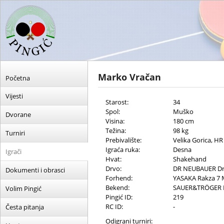
Marko Vračan
Početna
Vijesti
Starost:
34
Spol:
Muško
Dvorane
Visina:
180 cm
Težina:
98 kg
Turniri
Prebivalište:
Velika Gorica, HR
Igraća ruka:
Desna
Igrači
Hvat:
Shakehand
Drvo:
DR NEUBAUER Dr.
Dokumenti i obrasci
Forhend:
YASAKA Rakza 7
Bekend:
SAUER&TRÖGER H
Volim Pingić
Pingić ID:
219
RC ID:
-
Česta pitanja
Odigrani turniri: