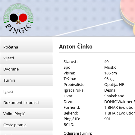
Anton Činko
Početna
Vijesti
Starost:
40
Spol:
Muško
Dvorane
Visina:
186 cm
Težina:
96 kg
Turniri
Prebivalište:
Opatija, HR
Igraća ruka:
Desna
Igrači
Hvat:
Shakehand
Drvo:
DONIC Waldner B
Dokumenti i obrasci
Forhend:
TIBHAR Evolutio
Bekend:
TIBHAR Evolutio
Volim Pingić
Pingić ID:
901
RC ID:
-
Česta pitanja
Odigrani turniri: