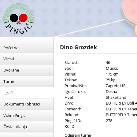
Dino Grozdek
Početna
Vijesti
Starost:
46
Spol:
Muško
Dvorane
Visina:
175 cm
Težina:
75 kg
Turniri
Prebivalište:
Zagreb, HR
Igraća ruka:
Desna
Igrači
Hvat:
Shakehand
Drvo:
BUTTERFLY Boll 
Dokumenti i obrasci
Forhend:
BUTTERFLY Tener
Bekend:
BUTTERFLY Tener
Volim Pingić
Pingić ID:
278
RC ID:
-
Česta pitanja
Odigrani turniri: