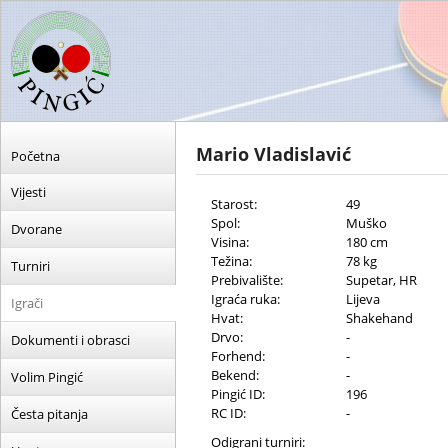
Mario Vladislavić
Početna
Vijesti
Starost:
49
Spol:
Muško
Dvorane
Visina:
180 cm
Težina:
78 kg
Turniri
Prebivalište:
Supetar, HR
Igraća ruka:
Lijeva
Igrači
Hvat:
Shakehand
Drvo:
-
Dokumenti i obrasci
Forhend:
-
Bekend:
-
Volim Pingić
Pingić ID:
196
RC ID:
-
Česta pitanja
Odigrani turniri: