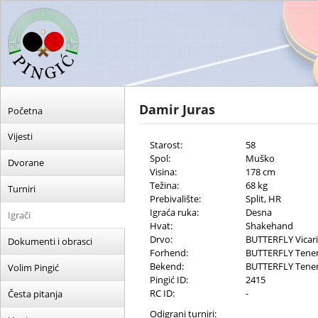
Damir Juras
Početna
Vijesti
Starost:
58
Spol:
Muško
Dvorane
Visina:
178 cm
Težina:
68 kg
Turniri
Prebivalište:
Split, HR
Igraća ruka:
Desna
Igrači
Hvat:
Shakehand
Drvo:
BUTTERFLY Vicar
Dokumenti i obrasci
Forhend:
BUTTERFLY Tene
Bekend:
BUTTERFLY Tener
Volim Pingić
Pingić ID:
2415
RC ID:
-
Česta pitanja
Odigrani turniri: