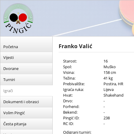
Franko Valić
Početna
Vijesti
Starost:
16
Spol:
Muško
Dvorane
Visina:
158 cm
Težina:
41 kg
Turniri
Prebivalište:
Postira, HR
Igraća ruka:
Lijeva
Igrači
Hvat:
Shakehand
Drvo:
-
Dokumenti i obrasci
Forhend:
-
Bekend:
-
Volim Pingić
Pingić ID:
238
RC ID:
-
Česta pitanja
Odigrani turniri: