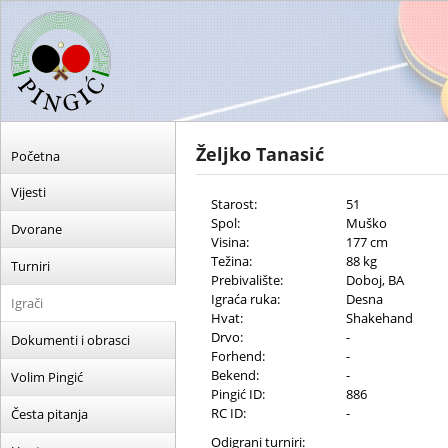
Željko Tanasić
Početna
Vijesti
Starost:
51
Spol:
Muško
Dvorane
Visina:
177 cm
Težina:
88 kg
Turniri
Prebivalište:
Doboj, BA
Igraća ruka:
Desna
Igrači
Hvat:
Shakehand
Drvo:
-
Dokumenti i obrasci
Forhend:
-
Bekend:
-
Volim Pingić
Pingić ID:
886
RC ID:
-
Česta pitanja
Odigrani turniri: