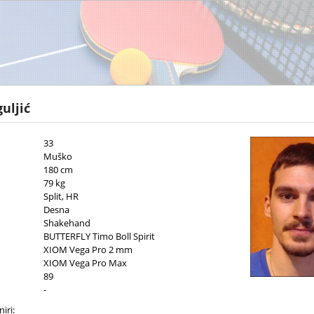
uljić
33
Muško
180 cm
79 kg
Split, HR
Desna
Shakehand
BUTTERFLY Timo Boll Spirit
XIOM Vega Pro 2 mm
XIOM Vega Pro Max
89
-
iri: