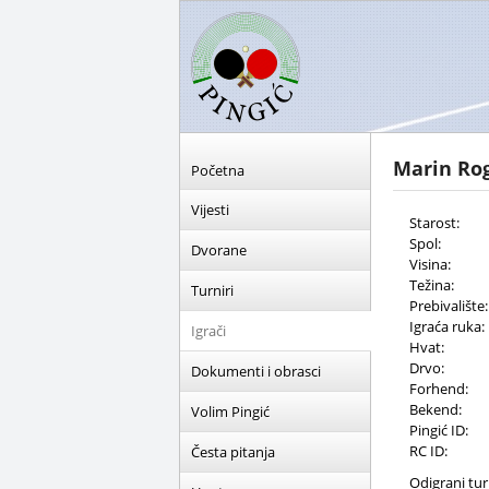
Marin Rog
Početna
Vijesti
Starost:
Spol:
Dvorane
Visina:
Težina:
Turniri
Prebivalište:
Igraća ruka:
Igrači
Hvat:
Drvo:
Dokumenti i obrasci
Forhend:
Bekend:
Volim Pingić
Pingić ID:
RC ID:
Česta pitanja
Odigrani turn