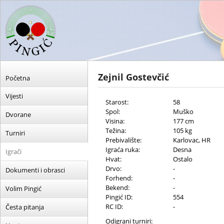
Zejnil Gostevčić
Početna
Vijesti
Starost:
58
Spol:
Muško
Dvorane
Visina:
177 cm
Težina:
105 kg
Turniri
Prebivalište:
Karlovac, HR
Igraća ruka:
Desna
Igrači
Hvat:
Ostalo
Drvo:
-
Dokumenti i obrasci
Forhend:
-
Bekend:
-
Volim Pingić
Pingić ID:
554
RC ID:
-
Česta pitanja
Odigrani turniri: