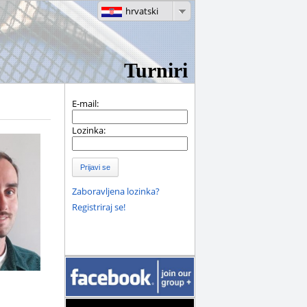
hrvatski
Turniri
E-mail:
Lozinka:
Prijavi se
Zaboravljena lozinka?
Registriraj se!