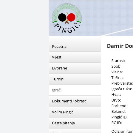
Damir Do
Početna
Vijesti
Starost:
Spol:
Dvorane
Visina:
Težina:
Turniri
Prebivalište:
Igraća ruka:
Igrači
Hvat:
Drvo:
Dokumenti i obrasci
Forhend:
Bekend:
Volim Pingić
Pingić ID:
RC ID:
Česta pitanja
Odigrani turn