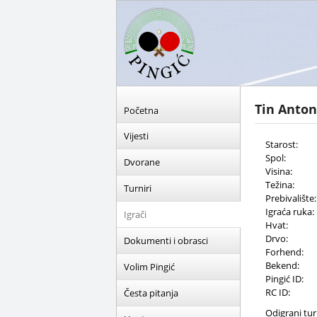
Tin Anton
Početna
Vijesti
Starost:
Spol:
Dvorane
Visina:
Težina:
Turniri
Prebivalište:
Igraća ruka:
Igrači
Hvat:
Drvo:
Dokumenti i obrasci
Forhend:
Bekend:
Volim Pingić
Pingić ID:
RC ID:
Česta pitanja
Odigrani turn