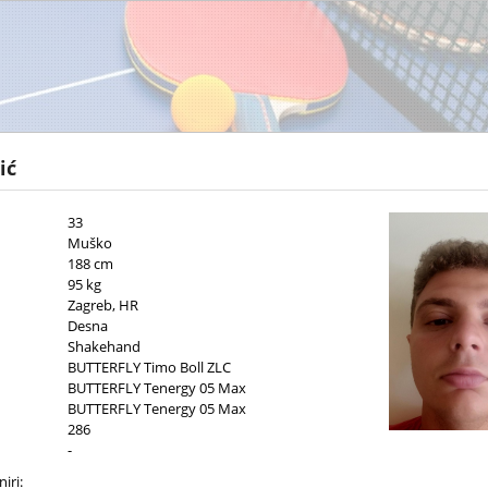
ić
33
Muško
188 cm
95 kg
Zagreb, HR
Desna
Shakehand
BUTTERFLY Timo Boll ZLC
BUTTERFLY Tenergy 05 Max
BUTTERFLY Tenergy 05 Max
286
-
iri: