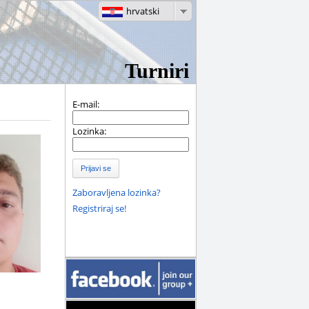
hrvatski
Turniri
E-mail:
Lozinka:
Prijavi se
Zaboravljena lozinka?
Registriraj se!