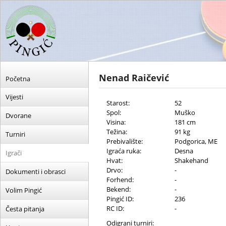
Nenad Raičević
Početna
Vijesti
Starost:
52
Spol:
Muško
Dvorane
Visina:
181 cm
Težina:
91 kg
Turniri
Prebivalište:
Podgorica, ME
Igraća ruka:
Desna
Igrači
Hvat:
Shakehand
Drvo:
-
Dokumenti i obrasci
Forhend:
-
Bekend:
-
Volim Pingić
Pingić ID:
236
RC ID:
-
Česta pitanja
Odigrani turniri: