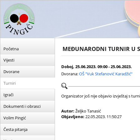
MEĐUNARODNI TURNIR U ST
Početna
Vijesti
Doboj, 25.06.2023. 09:00 - 25.06.2023.
Dvorane
Dvorana:
OŠ "Vuk Stefanović Karadžić"
Turniri
Igrači
Organizator još nije objavio izvještaj s turni
Dokumenti i obrasci
Autor:
Željko Tanasić
Objavljeno:
22.05.2023. 11:50:27
Volim Pingić
Česta pitanja