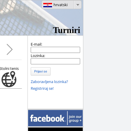
hrvatski
Turniri
E-mail:
Lozinka:
Stolni tenis
Prijavi se
Zaboravljena lozinka?
Registriraj se!