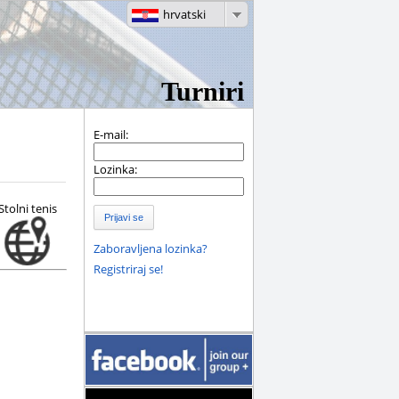
hrvatski
Turniri
E-mail:
Lozinka:
Stolni tenis
Prijavi se
Zaboravljena lozinka?
Registriraj se!