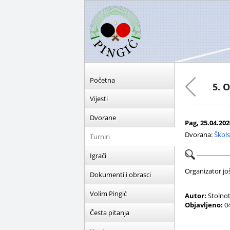
Početna
5. 
Vijesti
Dvorane
Pag, 25.04.2020
Dvorana:
Škol
Turniri
Igrači
Organizator još 
Dokumenti i obrasci
Volim Pingić
Autor:
Stolnot
Objavljeno:
04
Česta pitanja