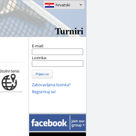
hrvatski
Turniri
E-mail:
Lozinka:
Stolni tenis
Prijavi se
Zaboravljena lozinka?
Registriraj se!