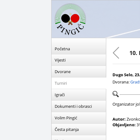
Početna
10.
Vijesti
Dvorane
Dugo Selo, 23.
Dvorana:
Grad
Turniri
Igrači
Organizator još 
Dokumenti i obrasci
Volim Pingić
Autor:
Zvonko
Objavljeno:
31
Česta pitanja