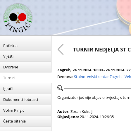
Početna
TURNIR NEDJELJA ST 
Vijesti
Dvorane
Zagreb, 24.11.2024. 18:00 - 24.11.2024. 22
Dvorana:
Stolnoteniski centar Zagreb - Ve
Turniri
Igrači
Organizator još nije objavio izvještaj s turni
Dokumenti i obrasci
Volim Pingić
Autor:
Zoran Kukulj
Objavljeno:
20.11.2024. 19:26:35
Česta pitanja