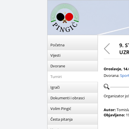
9. 
Početna
UZR
Vijesti
Dvorane
Oroslavje, 14.
Dvorana:
Spor
Turniri
Igrači
Organizator još 
Dokumenti i obrasci
Volim Pingić
Autor:
Tomisl
Objavljeno:
19
Česta pitanja