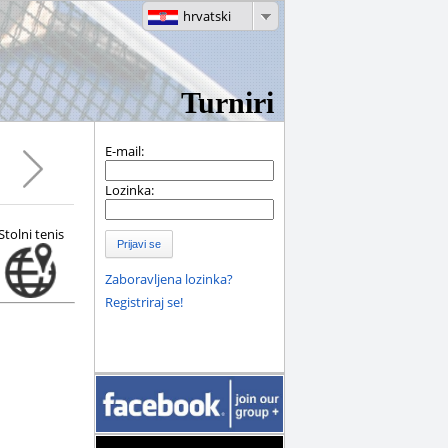
hrvatski
Turniri
E-mail:
Lozinka:
Stolni tenis
Prijavi se
Zaboravljena lozinka?
Registriraj se!