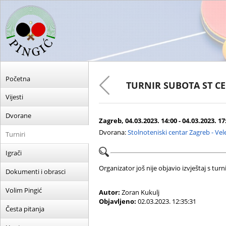
Početna
TURNIR SUBOTA ST C
Vijesti
Dvorane
Zagreb, 04.03.2023. 14:00 - 04.03.2023. 17
Dvorana:
Stolnoteniski centar Zagreb - Ve
Turniri
Igrači
Organizator još nije objavio izvještaj s turni
Dokumenti i obrasci
Volim Pingić
Autor:
Zoran Kukulj
Objavljeno:
02.03.2023. 12:35:31
Česta pitanja